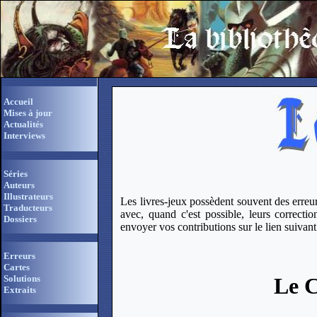
Accueil
Mises à jour
Actualités
Interviews
Séries
Auteurs
Illustrateurs
Les livres-jeux possèdent souvent des erreu
Traducteurs
avec, quand c'est possible, leurs correcti
Dossiers
envoyer vos contributions sur le lien suivan
Erreurs
Cartes
Le C
Solutions
Extraits