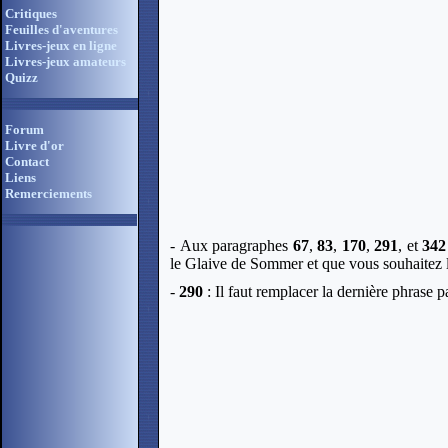
Critiques
Feuilles d'aventures
Livres-jeux en ligne
Livres-jeux amateurs
Quizz
Forum
Livre d'or
Contact
Liens
Remerciements
-
Aux paragraphes
67
,
83
,
170
,
291
, et
342
le Glaive de Sommer et que vous souhaitez l'
-
290
: Il faut remplacer la dernière phrase pa