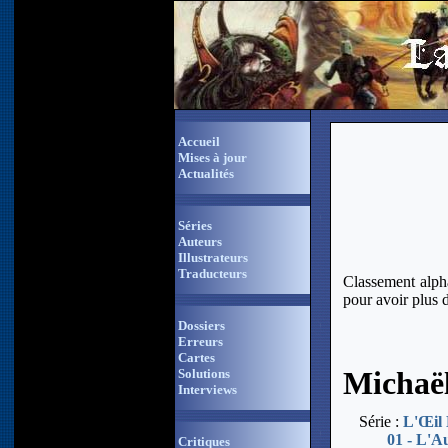
Accueil
Mises à jour
Actualités
Séries
Auteurs
Illustrateurs
Traducteurs
Classement alpha
pour avoir plus 
Dossiers
Erreurs
Cartes
Michaë
Solutions
Interviews
Série :
L'Œil 
01 - L'A
Critiques