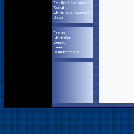
Feuilles d'aventures
Extraits
Livres-jeux amateurs
Quizz
Forum
Livre d'or
Contact
Liens
Remerciements