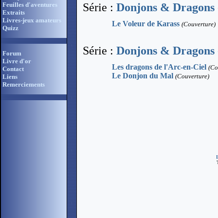
Feuilles d'aventures
Série :
Donjons & Dragons 
Extraits
Livres-jeux amateurs
Le Voleur de Karass
(Couverture)
Quizz
Série :
Donjons & Dragons -
Forum
Livre d'or
Les dragons de l'Arc-en-Ciel
(Co
Contact
Le Donjon du Mal
(Couverture)
Liens
Remerciements
T