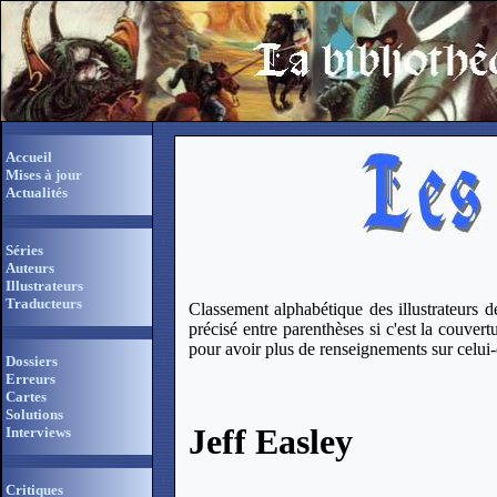
Accueil
Mises à jour
Actualités
Séries
Auteurs
Illustrateurs
Traducteurs
Classement alphabétique des illustrateurs de 
précisé entre parenthèses si c'est la couvertu
pour avoir plus de renseignements sur celui-
Dossiers
Erreurs
Cartes
Solutions
Jeff Easley
Interviews
Critiques