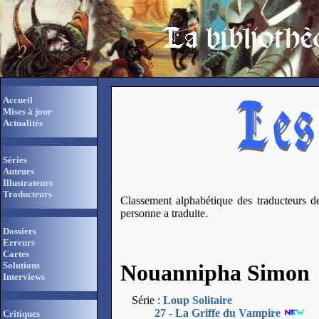
Accueil
Mises à jour
Actualités
Séries
Auteurs
Illustrateurs
Traducteurs
Classement alphabétique des traducteurs des
personne a traduite.
Dossiers
Erreurs
Cartes
Nouannipha Simon
Solutions
Interviews
Série :
Loup Solitaire
27 - La Griffe du Vampire
Critiques