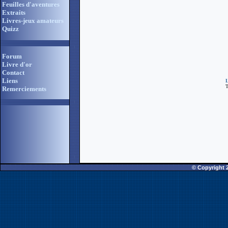
Feuilles d'aventures
Extraits
Livres-jeux amateurs
Quizz
Forum
Livre d'or
Contact
Liens
L
T
Remerciements
© Copyright 2