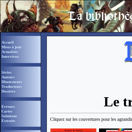
Accueil
Mises à jour
Actualités
Interviews
Séries
Auteurs
Illustrateurs
Traducteurs
Dossiers
Le t
Erreurs
Cartes
Solutions
Cliquez sur les couvertures pour les agrandi
Extraits