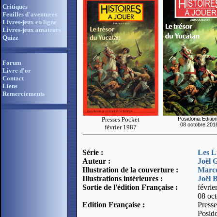
Critiques
Feuilles d'aventures
Livres-jeux en ligne
Livres-jeux amateurs
Quizz
Forum
Livre d'or
Contact
Liens
Remerciements
Presses Pocket
Posidonia Editio
08 octobre 201
février 1987
Série :
Les L
Auteur :
Joël 
Illustration de la couverture :
Marce
Illustrations intérieures :
Joël 
Sortie de l'édition Française :
févri
08 oc
Edition Française :
Press
Posido