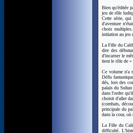
Bien qu'éditée p
jeu de rôle ludi
Cette série, qu
d'aventure n'éta
choix multiples.
initiation au jeu
La Fille du Calif
dire des débuta
d'incarner le mê
tient le rôle de 
Ce volume n'a ri
Défis fantastiqu
dés, lors des co
palais du Sultan 
dans l'ordre qu'i
choisit d'aller 
(combats, découv
principale du pa
dans la cour, où 
La Fille du Cali
difficulté. L'hi