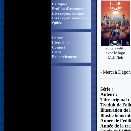
Critiques
Feuilles d'aventures
Livres-jeux en ligne
Livres-jeux amateurs
Quizz
Forum
Livre d'or
Contact
première édition
Liens
avec le logo
Remerciements
L'œil Noir
- Merci à Dagoni
Série :
Auteur :
Titre original :
Traduit de l’al
Illustration de 
Illustrations int
Année de l’édit
Année de la tra