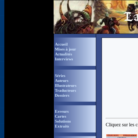
Accueil
Mises à jour
Actualités
Interviews
Séries
Auteurs
Illustrateurs
Traducteurs
Dossiers
Erreurs
Cartes
Solutions
Cliquez sur les 
Extraits