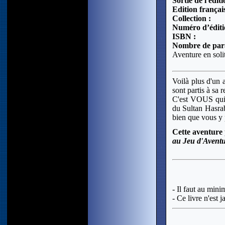
Sortie de l'édit
Edition français
Collection :
Numéro d’éditi
ISBN :
Nombre de par
Aventure en soli
Voilà plus d'un 
sont partis à sa
C'est VOUS qui 
du Sultan Hasraba
bien que vous y p
Cette aventure 
au Jeu d'Avent
- Il faut au mini
- Ce livre n'est 