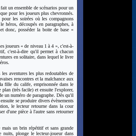
n fait un ensemble de scénarios pour un
s que pour les joueurs plus chevronnés.
, pour les soirées où les compagnons
s le héros, découpés en paragraphes, à
u et donc, posséder la boite de base «
des joueurs « de niveau 1 à 4 », c'est-à-
f, c'est-à-dire qu'il permet à chacun
ures en solitaire, dans lequel le livre
éros.
 les aventures les plus redoutables de
uvaises rencontres et la malchance aux
a fille du calife, emprisonnée dans le
plan (très facile) et ensuite l'explorer,
ssède un numéro de paragraphe. Dès qu'il
t ensuite se produire divers évènements
tion, le lecteur retourne dans la cour
er d'une pièce à l'autre sans retourner
 mais un brin répétitif et sans grande
ne nuits, plonge le lecteur-joueur dans