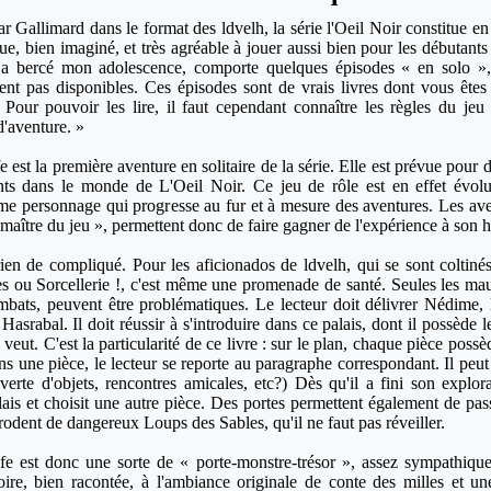
ar Gallimard dans le format des ldvelh, la série l'Oeil Noir constitue e
que, bien imaginé, et très agréable à jouer aussi bien pour les débutant
i a bercé mon adolescence, comporte quelques épisodes « en solo »
ient pas disponibles. Ces épisodes sont de vrais livres dont vous ête
 Pour pouvoir les lire, il faut cependant connaître les règles du je
 d'aventure. »
e est la première aventure en solitaire de la série. Elle est prévue pour 
nts dans le monde de L'Oeil Noir. Ce jeu de rôle est en effet évoluti
me personnage qui progresse au fur et à mesure des aventures. Les avent
« maître du jeu », permettent donc de faire gagner de l'expérience à son h
en de compliqué. Pour les aficionados de ldvelh, qui se sont coltinés
es ou Sorcellerie !, c'est même une promenade de santé. Seules les ma
mbats, peuvent être problématiques. Le lecteur doit délivrer Nédime, l
Hasrabal. Il doit réussir à s'introduire dans ce palais, dont il possède le 
l veut. C'est la particularité de ce livre : sur le plan, chaque pièce po
dans une pièce, le lecteur se reporte au paragraphe correspondant. Il peu
erte d'objets, rencontres amicales, etc?) Dès qu'il a fini son explora
lais et choisit une autre pièce. Des portes permettent également de pass
rodent de dangereux Loups des Sables, qu'il ne faut pas réveiller.
fe est donc une sorte de « porte-monstre-trésor », assez sympathique
stoire, bien racontée, à l'ambiance originale de conte des milles et u