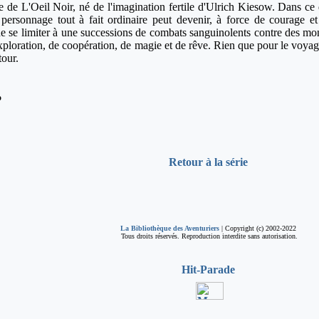
ue de L'Oeil Noir, né de l'imagination fertile d'Ulrich Kiesow. Dans c
personnage tout à fait ordinaire peut devenir, à force de courage et
 de se limiter à une successions de combats sanguinolents contre des mo
xploration, de coopération, de magie et de rêve. Rien que pour le voya
tour.
%
Retour à la série
La Bibliothèque des Aventuriers
| Copyright (c) 2002-2022
Tous droits réservés. Reproduction interdite sans autorisation.