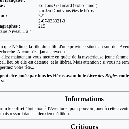
ion française :
e :
Editions Gallimard (Folio Junior)
Un Jeu Dont vous êtes le héros
on :
321
2-07-033321-3
agraphes :
215
taire Niveau 1 à 4
an que Nédime, la fille du calife d'une province située au sud de l'Avent
 recherche. Aucun n'est jamais revenu.
allez maintenant vous mettre en quête de la mystérieuse jeune femme. 
l, lieu où elle est détenue, et la libérer. Mais attention : si vous ne rem
erdiez votre tête...
peut être jouée par tous les Héros ayant lu le
Livre des Règles
conte
ure
.
Informations
mum le coffret "Initiation à l'Aventure" pour pouvoir jouer à cette aventu
jamais ressorti dans la deuxième édition.
Critiques