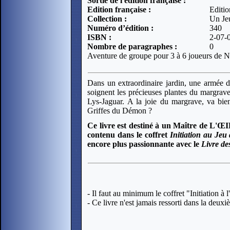
Sortie de l'édition française :
Edition française :
Editio
Collection :
Un Jeu
Numéro d’édition :
340
ISBN :
2-07-
Nombre de paragraphes :
0
Aventure de groupe pour 3 à 6 joueurs de N
Dans un extraordinaire jardin, une armée de
soignent les précieuses plantes du margrave
Lys-Jaguar. A la joie du margrave, va bie
Griffes du Démon ?
Ce livre est destiné à un Maître de L'Œ
contenu dans le coffret
Initiation au Jeu
encore plus passionnante avec le
Livre de
- Il faut au minimum le coffret "Initiation à
- Ce livre n'est jamais ressorti dans la deuxi