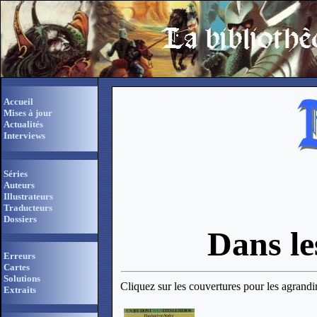
Accueil
Mises à jour
Actualités
Interviews
Séries
Auteurs
Illustrateurs
Traducteurs
Dossiers
Dans le
Erreurs
Cartes
Solutions
Cliquez sur les couvertures pour les agrandi
Extraits