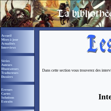
Accueil
Mises à jour
Actualités
Interviews
Séries
Auteurs
Illustrateurs
Dans cette section vous trouverez des inter
Traducteurs
Dossiers
Erreurs
Cartes
Int
Solutions
Extraits